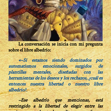
La conversación se inicia con mi pregunta
sobre el libre albedrío:
«–Si estamos siendo dominados por
automatismos emocionales, surgidos de
plantillas mentales, diseñadas con las
herramientas de los deseos y los rechazos, ¿cuál es
entonces nuestra libertad o nuestro libre
albedrío?.
–Ese albedrío que mencionas, está
restringido a la libertad de elegir entre las