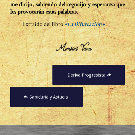
me dirijo, sabiendo del regocijo y esperanza que
les provocarán estas palabras.
Extraído del libro
«La Bifurcación»
.
Marsias Yana
Deriva Progresista
Sabiduría y Astucia