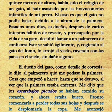
quince metros de altura, había sido el refugio de
un gato, al huir asustado por las bravuconerías
infantiles de mi perro. El caso es que el gato no
podía bajar, debido a la al­tura de la palmera.
Pasados unos días, su dueño, después de varios
intentos fallidos de rescate, y preocupado por la
vida de su gato, decidió llamar a un palmerero de
confianza Éste se subió ágilmente, y, cogiendo al
gato del lomo, lo arrojó al vacío, cayendo con las
patas en el suelo, sin daño alguno.
El dueño del gato, como detalle de cortesía,
le dijo al palmerero que me podase la palmera.
Cosa que empezó a hacer, hasta que se detuvo, al
ver que la palmera estaba enferma. Me dijo que
los
escarabajos picudos
se habían comido su
corazón, y ahora estaba hueco. Pronto
comenzaría a perder todas sus hojas y después se
le desplomaría la copa. Me aconsejó