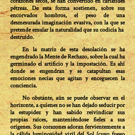
corazones secos, se han convertido en cariátides
pétreas. De esta forma sostienen, sobre sus
encorvados hombros, el peso de una
desmesurada imaginación evasiva, con la que se
pretende emular la naturalidad que su codicia ha
destruido.
En la matriz de esta desolación se ha
engendrado la Mente de Rechazo, sobre la cual ha
germinado el artificio y la imposta­ción. Es ahí
donde se engendran y se catapultan esas
emociones necias que agitan y enceguecen la
conciencia.
No obstante, aún se puede observar en el
horizonte, a quienes no se han dejado seducir por
la estupidez y han sabido reivindicar sus
propias raíces, manteniéndose fieles a sus
orígenes. Sus corazones adoran fervientemente a
la cálida luminosidad viril del Sol (cuyo fuego