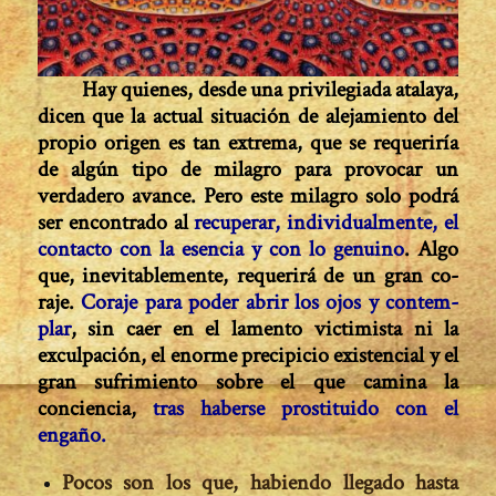
H
ay quienes, desde una privilegiada atalaya,
dicen que la actual situación de alejamiento del
propio origen es tan extrema, que se requeriría
de algún tipo de mi­lagro para provocar un
verdadero avance.
Pero este milagro solo podrá
ser encontrado al
re­cuperar, individualmente, el
contacto con la esencia y con lo genuino
. Algo
que, inevitablemente, requerirá de un gran co­
raje.
Coraje para poder abrir los ojos y contem­
plar
, sin caer en el lamento victimista ni la
exculpa­ción, el enorme precipicio existencial y el
gran su­frimiento sobre el que camina la
conciencia,
tras haberse prostituido con el
engaño.
Pocos son los que, habiendo llegado hasta