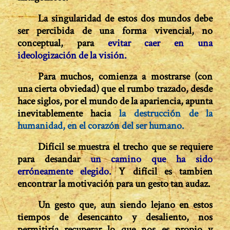
La singularidad de estos dos mundos debe
ser percibida de una forma vivencial, no
conceptual, para
evitar caer en una
ideologización de la visión.
Para muchos, comienza a mostrarse (con
una cierta obviedad) que el rumbo trazado, desde
hace siglos, por el mundo de la apariencia, apunta
inevitablemente hacia
la destruc­ción de la
humanidad, en el corazón del ser humano.
Difícil se muestra el trecho que se requiere
para desandar
un camino que ha sido
erróneamente elegido.
Y difícil es tambien
encon­trar la motivación para un gesto tan audaz.
Un gesto que, aun siendo lejano en estos
tiem­pos de desencanto y desaliento, nos
permitiría re­cuperar lo que nos es propio y