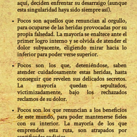
aquí, deciden enfrentar su desarraigo (aunque
esta singularidad haya sido
siempre
así
).
Pocos son aquellos que renuncian al orgullo,
para ocuparse de
las heridas provocadas por su
propia falsedad.
La mayoría se enaltece ante el
primer logro interno y se olvida de atender el
dolor subyacente, eligiendo mirar hacia lo
inferior para poder verse superior.
Pocos son los que,
deteniéndose, saben
atender cuidadosamente estas heridas
, hasta
conseguir que revelen sus delicados secretos.
La mayoría quedan sepultados,
victimizadamente, bajo los rechazados
reclamos de su dolor.
Pocos son los que
renuncian a los beneficios
de este mundo
, para poder mantenerse fieles
con su interior. La mayoría de los que
emprenden esta ruta, son atrapados por
santificadas codicias.