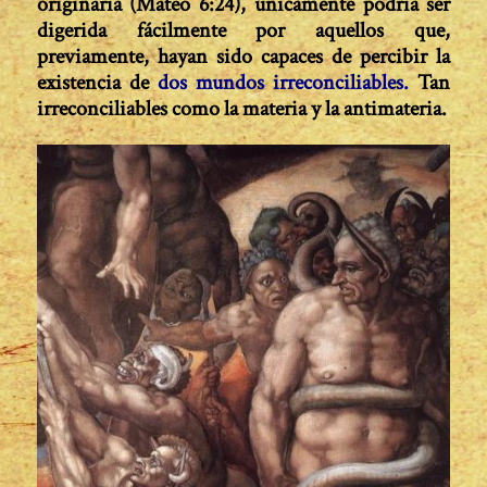
originaria (Mateo 6:24), únicamente podría ser
digerida fácilmente por aquellos que,
previamente, hayan sido capaces de percibir la
existencia de
dos mundos irreconciliables.
Tan
irreconciliables como la materia y la antimateria.